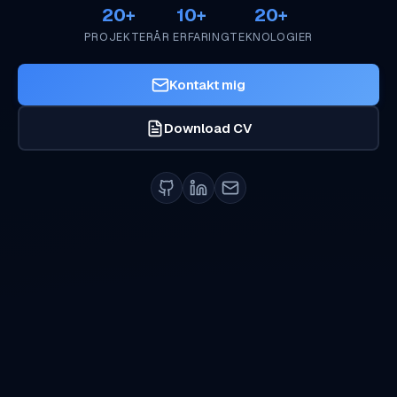
20+
10+
20+
PROJEKTER
ÅR ERFARING
TEKNOLOGIER
Kontakt mig
Download CV